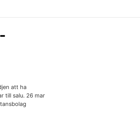
-
jen att ha
 till salu. 26 mar
stansbolag