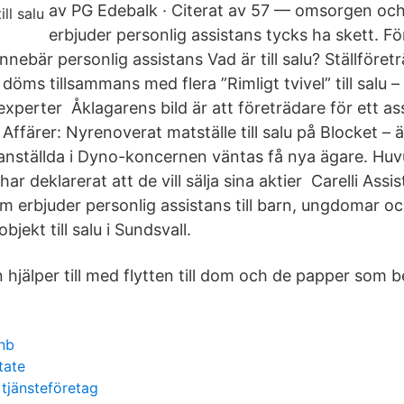
av PG Edebalk · Citerat av 57 — omsorgen oc
erbjuder personlig assistans tycks ha skett. F
nnebär personlig assistans Vad är till salu? Ställföret
döms tillsammans med flera ”Rimligt tvivel” till salu –
perter Åklagarens bild är att företrädare för ett as
ffärer: Nyrenoverat matställe till salu på Blocket – 
e anställda i Dyno-koncernen väntas få nya ägare. H
r deklarerat att de vill sälja sina aktier Carelli Assis
om erbjuder personlig assistans till barn, ungdomar 
bjekt till salu i Sundsvall.
 hjälper till med flytten till dom och de papper som 
dnb
tate
 tjänsteföretag