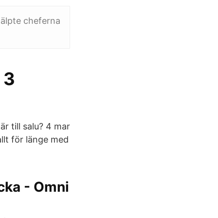
jälpte cheferna
 3
 till salu? 4 mar
llt för länge med
cka - Omni