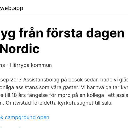
.web.app
tyg från första dagen 
Nordic
tans - Härryda kommun
sep 2017 Assistansbolag på besök sedan hade vi gläd
liga assistans som våra gäster. Vi har två galtar kvar
ill 18 års fängelse för mord på en kollega i ett assi
 Omtvistad före detta kyrkofastighet till salu.
eek campground open