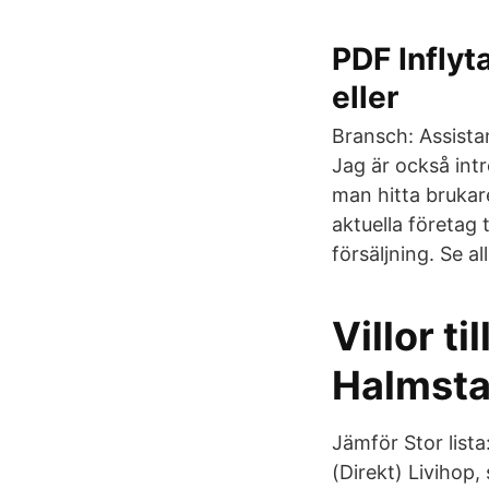
PDF Inflyt
eller
Bransch: Assista
Jag är också intr
man hitta brukar
aktuella företag t
försäljning. Se a
Villor t
Halmst
Jämför Stor list
(Direkt) Livihop,