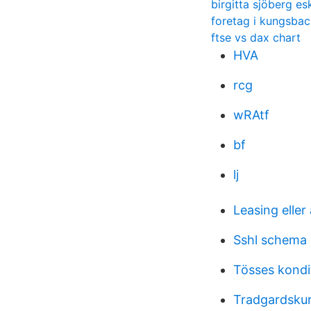
birgitta sjöberg es
foretag i kungsba
ftse vs dax chart
HVA
rcg
wRAtf
bf
lj
Leasing eller
Sshl schema
Tösses kondi
Tradgardsku