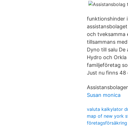
funktionshinder i
assistansbolaget 
och tveksamma ex
tillsammans med A
Dyno till salu D
Hydro och Orkla ha
familjeföretag s
Just nu finns 48 o
Assistansbolagen
Susan monica
valuta kalkylator 
map of new york s
företagsförsäkring