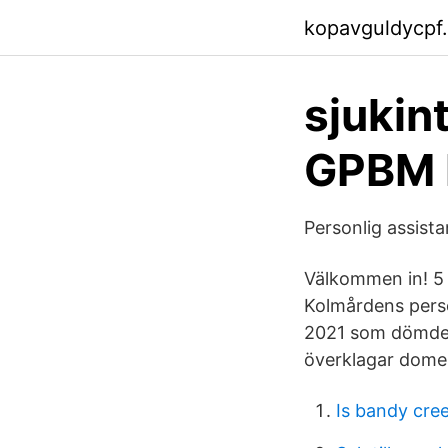
kopavguldycpf
sjukin
GPBM 
Personlig assis
Välkommen in! 5 
Kolmårdens person
2021 som dömdes t
överklagar domen.
Is bandy cr