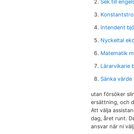
Sek till enge
Konstantstr
Intendent bj
Nyckeltal ek
Matematik m
Lärarvikarie 
Sänka värde
utan försöker sli
ersättning, och d
Att välja assista
dag, året runt. D
ansvar när ni välj