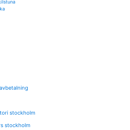
kilstuna
cka
 avbetalning
tori stockholm
rs stockholm