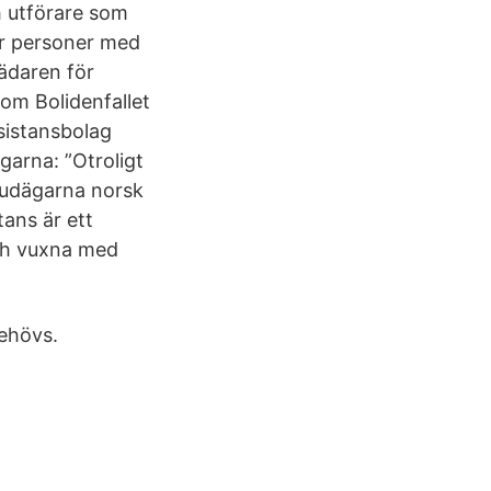
h utförare som
ör personer med
rädaren för
 om Bolidenfallet
sistansbolag
ägarna: ”Otroligt
uvudägarna norsk
tans är ett
och vuxna med
behövs.