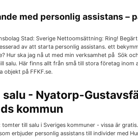
ande med personlig assistans – 
nsbolag Stad: Sverige Nettoomsättning: Ring! Begärt p
esserad av att starta personlig assistans. ett bekym
e? Hur ska jag nå ut med min verksamhet på Sök och 
ill salu. Här finns allt från små till stora företag inom a
lla objekt på FFKF.se.
ill salu - Nyatorp-Gustavsfä
ads kommun
a: tomter till salu i Sveriges kommuner - vissa är gr
 som erbjuder personlig assistans till individer med Hu