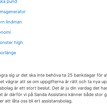
lska pund
omsgenerator
örn lindman
onomi
onster high
borlänge
ngra sig ur det ska inte behöva ta 25 bankdagar för at
et vägrar att se om uppgifterna är rätt och ta nya up
nsbolag är ett stort beslut. Det är ju din vardag det h
et är därför vi på Sanda Assistans känner både stor g
er att låta oss bli ert assistansbolag.