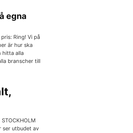
på egna
ris: Ring! Vi på
mer är hur ska
hitta alla
lla branscher till
lt,
atis. STOCKHOLM
r ser utbudet av