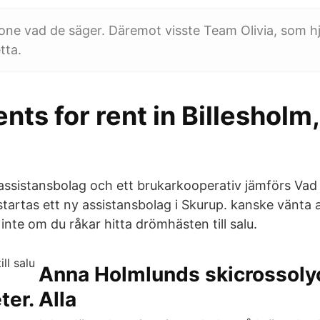
one vad de säger. Däremot visste Team Olivia, som h
tta.
ts for rent in Billesholm,
ssistansbolag och ett brukarkooperativ jämförs Vad är
tartas ett ny assistansbolag i Skurup. kanske vänta a
 inte om du råkar hitta drömhästen till salu.
Anna Holmlunds skicrossoly
ter. Alla