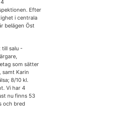
14
spektionen. Efter
ighet i centrala
är belägen Öst
ill salu -
ärgare,
retag som sätter
s, samt Karin
lsa; 8/10 kl.
t. Vi har 4
ust nu finns 53
ns och bred