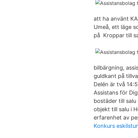
att ha använt KAB
Umeå, ett läge so
på Kroppar till sa
bilbärgning, assi
guldkant på tillv
Delén är två 14:53
Assistans för Di
bostäder till sal
objekt till salu 
erfarenhet av per
Konkurs eskilstu