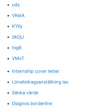
uds
VKeIA
KYlly
dkDjJ
higB
VMvT
Internship cover letter
Lönebidragsanställning las
Sänka värde
Diagnos borderline