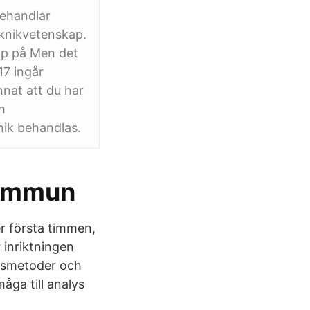
behandlar
eknikvetenskap.
ap på Men det
17 ingår
nat att du har
h
ik behandlas.
kommun
r första timmen,
 inriktningen
etsmetoder och
åga till analys