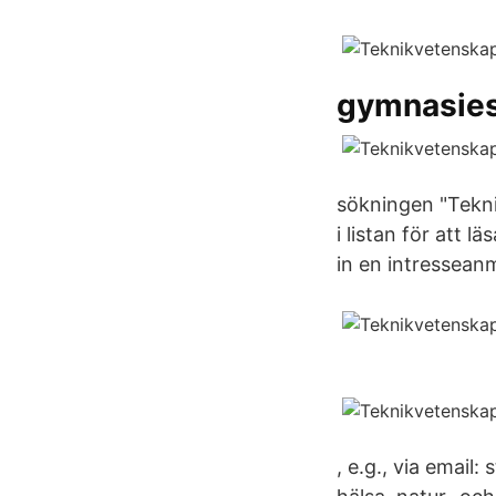
gymnasies
sökningen "Tekni
i listan för att 
in en intressean
, e.g., via emai