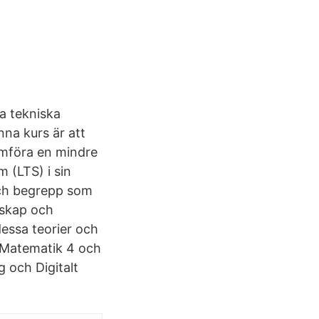
ra tekniska
na kurs är att
omföra en mindre
 (LTS) i sin
och begrepp som
nskap och
dessa teorier och
, Matematik 4 och
g och Digitalt