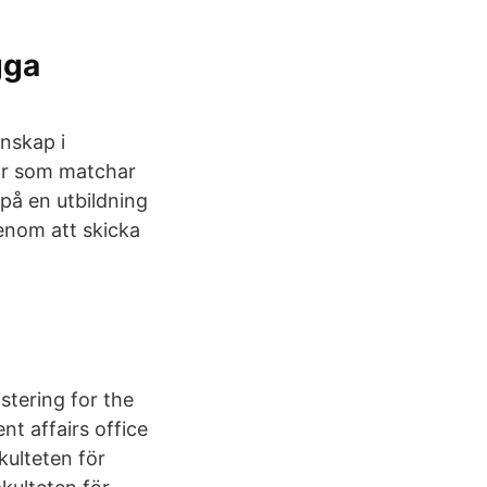
gga
nskap i
ar som matchar
på en utbildning
genom att skicka
stering for the
nt affairs office
kulteten för