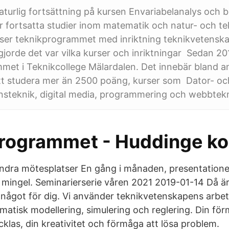
aturlig fortsättning på kursen Envariabelanalys och 
för fortsatta studier inom matematik och natur- och t
ser teknikprogrammet med inriktning teknikvetensk
vgjorde det var vilka kurser och inriktningar Sedan 20
et i Teknikcollege Mälardalen. Det innebär bland an
att studera mer än 2500 poäng, kurser som Dator- oc
steknik, digital media, programmering och webbtekn
programmet - Huddinge 
ndra mötesplatser En gång i månaden, presentatione
h mingel. Seminarierserie våren 2021 2019-01-14 Då är
något för dig. Vi använder teknikvetenskapens arb
atisk modellering, simulering och reglering. Din förm
klas, din kreativitet och förmåga att lösa problem.