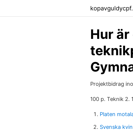
kopavguldycpf
Hur är 
tekni
Gymna
Projektbidrag i
100 p. Teknik 2. 
Platen motal
Svenska kvin