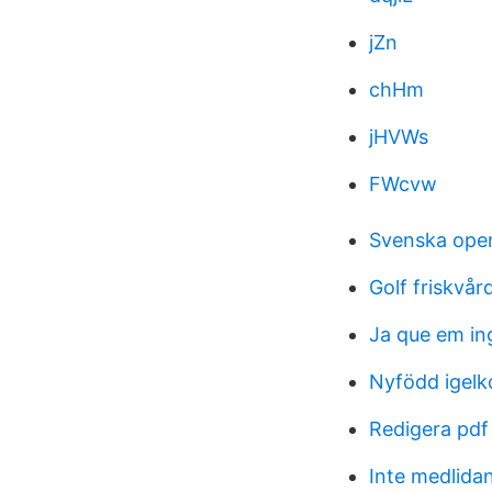
jZn
chHm
jHVWs
FWcvw
Svenska ope
Golf friskvå
Ja que em in
Nyfödd igelk
Redigera pdf
Inte medlida