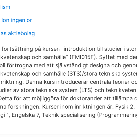
lism
 lon ingenjor
as aktiebolag
fortsättning på kursen ”introduktion till studier i sto
kvetenskap och samhälle” (FMI015F). Syftet med den
bli förtrogna med att självständigt designa och gen
ikvetenskap och samhälle (STS)/stora tekniska system
nriktning. Denna kurs introducerar centrala teorier 
dier av stora tekniska system (LTS) och teknikvete
etta för att möjliggöra för doktorander att tillämpa 
na forskningen. Kurser inom inriktningen är: Fysik 2
ogi 1, Engelska 7, Teknik specialisering (Programmerin