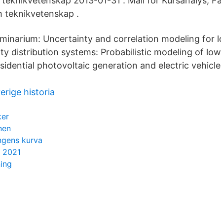
 teknikvetenskap 2013-01-31 . Mall för Kursanalys, Fa
h teknikvetenskap .
eminarium: Uncertainty and correlation modeling for l
city distribution systems: Probabilistic modeling of lo
idential photovoltaic generation and electric vehicl
rige historia
ker
nen
ungens kurva
r 2021
ing