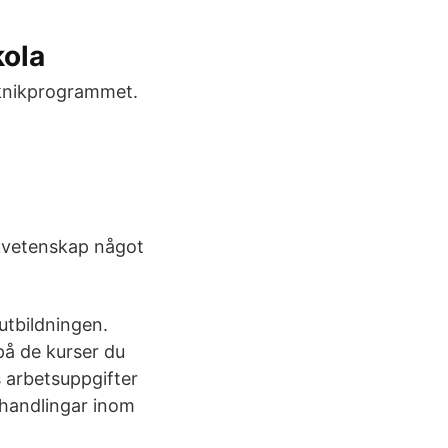
ola
eknikprogrammet.
ikvetenskap något
utbildningen.
på de kurser du
s arbetsuppgifter
ehandlingar inom