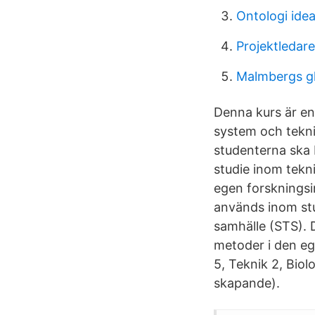
Ontologi idea
Projektledare
Malmbergs gl
Denna kurs är en 
system och tekni
studenterna ska 
studie inom tekn
egen forskningsi
används inom stu
samhälle (STS). D
metoder i den eg
5, Teknik 2, Biol
skapande).