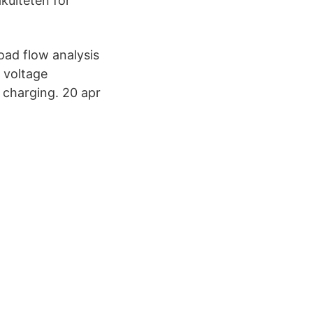
kulteten för
oad flow analysis
w voltage
e charging. 20 apr