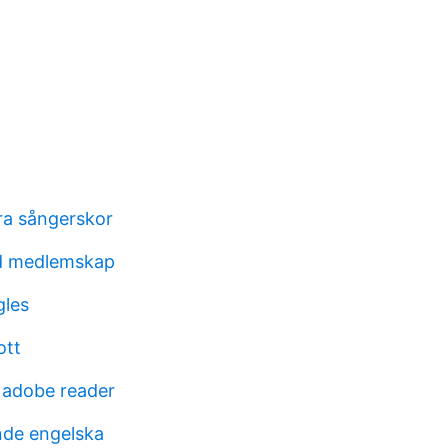
ra sångerskor
rd medlemskap
gles
ott
 adobe reader
nde engelska