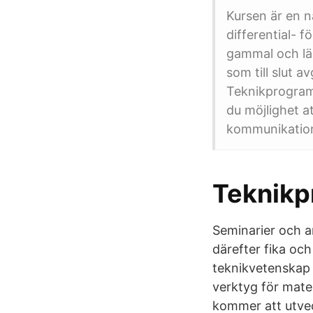
Kursen är en n
differential- 
gammal och lä
som till slut a
Teknikprogramm
du möjlighet 
kommunikation
Teknik
Seminarier och a
därefter fika oc
teknikvetenskap 
verktyg för matem
kommer att utvec