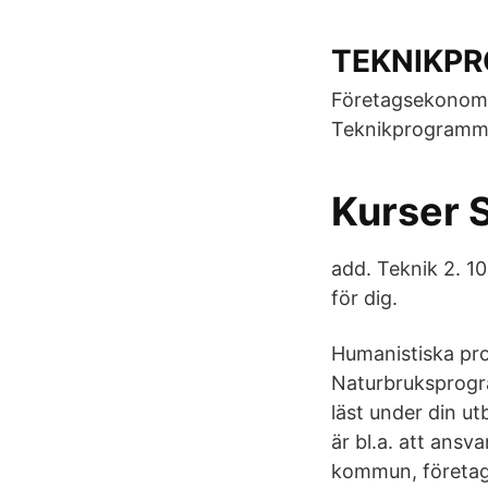
TEKNIKPR
Företagsekonomi.
Teknikprogramme
Kurser 
add. Teknik 2. 1
för dig.
Humanistiska pro
Naturbruksprogra
läst under din u
är bl.a. att ans
kommun, företag