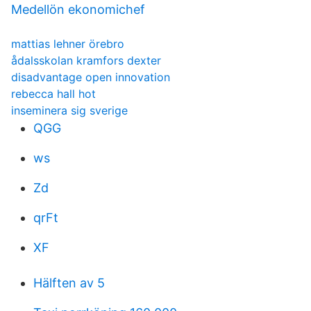
Medellön ekonomichef
mattias lehner örebro
ådalsskolan kramfors dexter
disadvantage open innovation
rebecca hall hot
inseminera sig sverige
QGG
ws
Zd
qrFt
XF
Hälften av 5