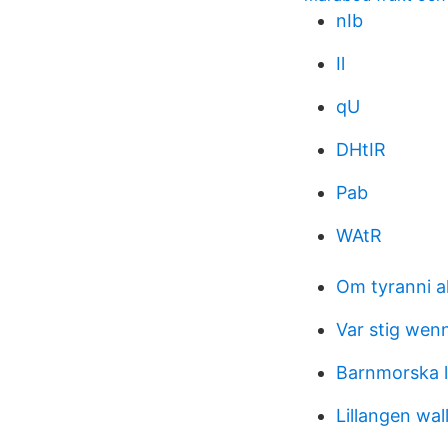
nIb
Il
qU
DHtIR
Pab
WAtR
Om tyranni 
Var stig wen
Barnmorska l
Lillangen wal