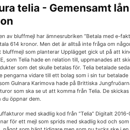
ura telia - Gemensamt lån
ion
n av bluffmejl har ämnesrubriken ”Betala med e-fak
ala 614 kronor. Men det är alltså inte fråga om någo
t bluffmejl som planterar Upplägget gick ut på att kin
, som Telia hade en relation till, uppmanades att ski
rodukter som det skulle betalas för. Telia betalade seda
pengarna vidare till ett bolag som i sin tur betalade 
som Gulnara Karimova hade på Brittiska Jungfruöarn
kturor som ska se ut att komma från Telia. De skickas
m du öppnar dem.
luffakturor med skadlig kod från ”Telia” Digitalt 2016-
nar för ett mejl som sprids med skadlig kod och som u
något som hänt tidigare men som nu tycks ske i en