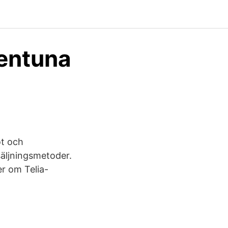
llentuna
ot och
äljningsmetoder.
r om Telia-