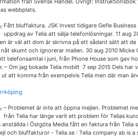
ormation från Svensk Handel. Övrigt: Instruktionsbok 
ias webbplats.
Fått bluffaktura. JSK Invest tidigare Gefle Busines
uppdrag av Telia att sälja telefonlösningar. 11 aug
en är väl att dom är skrivna på ett sådant sätt att de a
är nåt skumt och ignorerar mailen. 30 aug 2010 Micke 
tt telefonsamtal i juni, från Phone House som gav h
 – Om jag bokade Telia mobilt 7 sep 2015 Dels har 
 ut att komma från exempelvis Telia men där man änd
rrköping
– Problemet är inte att öppna mejlen. Problemet me
från Telia har länge varit ett problem för Telias kund
 anställda i Östgöta Media fått en faktura från Telia sk
ejl och bluffakturor - Telia.se : Telia company ab is a