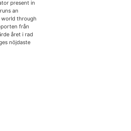
tor present in
 runs an
e world through
apporten från
rde året i rad
iges nöjdaste