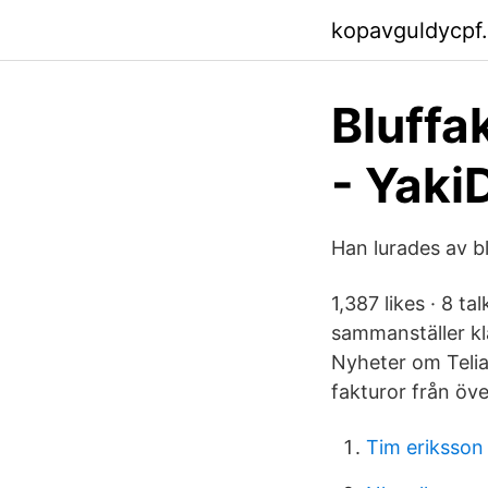
kopavguldycpf
Bluffak
- Yaki
Han lurades av b
1,387 likes · 8 t
sammanställer kl
Nyheter om Telia
fakturor från öve
Tim eriksson