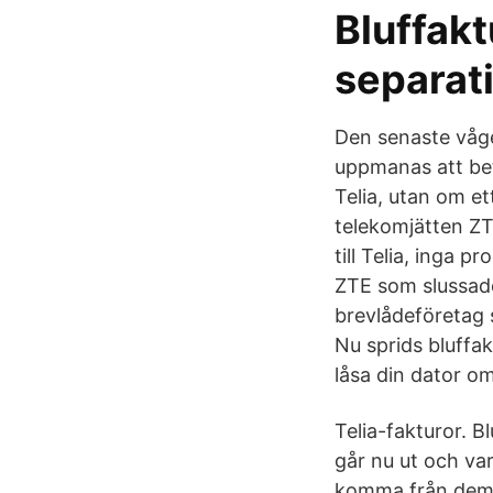
Bluffakt
separat
Den senaste våge
uppmanas att bet
Telia, utan om et
telekomjätten ZTE
till Telia, inga p
ZTE som slussade 
brevlådeföretag 
Nu sprids bluffa
låsa din dator o
Telia-fakturor. B
går nu ut och var
komma från dem, 