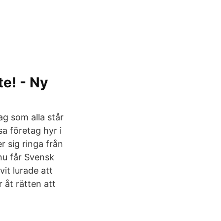
te! - Ny
ag som alla står
a företag hyr i
 sig ringa från
 nu får Svensk
it lurade att
 åt rätten att