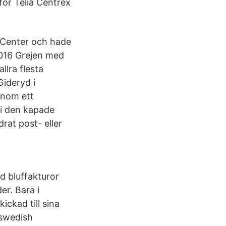
för Telia Centrex
s Center och hade
 2016 Grejen med
llra flesta
Gideryd i
onom ett
vi den kapade
rat post- eller
d bluffakturor
er. Bara i
ickad till sina
 swedish