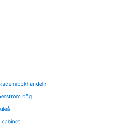
akademibokhandeln
nerström bög
uleå
l cabinet