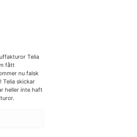
uffakturor Telia
m fått
ekommer nu falsk
! Telia skickar
 heller inte haft
turor.