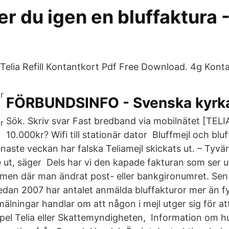
r du igen en bluffaktura 
5
 Telia Refill Kontantkort Pdf Free Download. 4g Konta
FÖRBUNDSINFO - Svenska kyrk
Sök. Skriv svar Fast bredband via mobilnätet [TELIA
10.000kr? Wifi till stationär dator Bluffmejl och bluff
naste veckan har falska Teliamejl skickats ut. – Tyvär
e ut, säger Dels har vi den kapade fakturan som ser 
 men där man ändrat post- eller bankgironumret. Sen
edan 2007 har antalet anmälda bluffakturor mer än f
lningar handlar om att någon i mejl utger sig för att
empel Telia eller Skattemyndigheten, Information om h