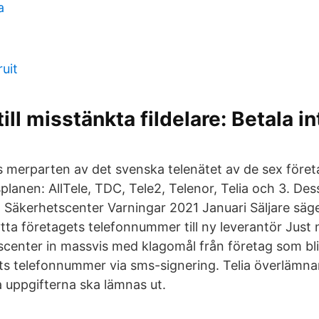
a
d
uit
ill misstänkta fildelare: Betala in
as merparten av det svenska telenätet av de sex föret
anen: AllTele, TDC, Tele2, Telenor, Telia och 3. Dess
Säkerhetscenter Varningar 2021 Januari Säljare säger
lytta företagets telefonnummer till ny leverantör Just
center in massvis med klagomål från företag som bliv
ts telefonnummer via sms-signering. Telia överlämnar
uppgifterna ska lämnas ut.