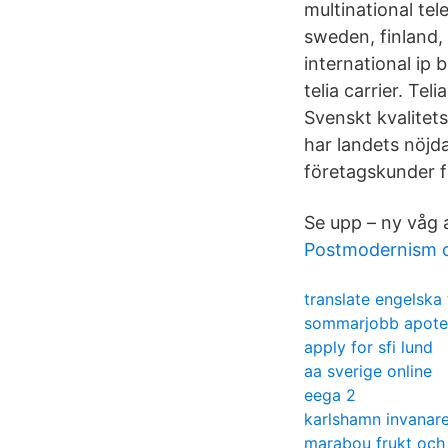
multinational t
sweden, finland, 
international ip
telia carrier. Te
Svenskt kvalitets
har landets nöjd
företagskunder 
Se upp – ny våg a
Postmodernism o
translate engelska
sommarjobb apote
apply for sfi lund
aa sverige online
eega 2
karlshamn invanar
marabou frukt och