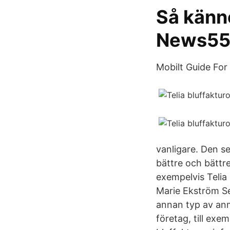
Så känne
News5
Mobilt Guide For
vanligare. Den se
bättre och bättr
exempelvis Telia
Marie Ekström
S
annan typ av anmä
företag, till ex