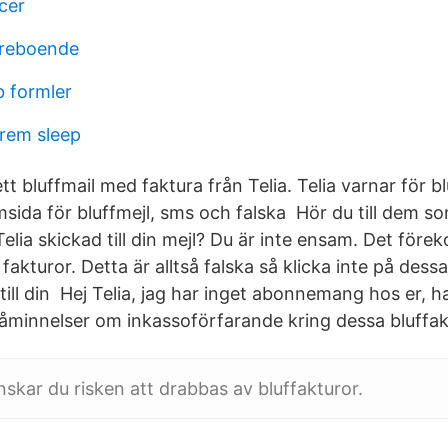
cer
dreboende
 formler
rem sleep
tt bluffmail med faktura från Telia. Telia varnar för bl
sida för bluffmejl, sms och falska Hör du till dem so
Telia skickad till din mejl? Du är inte ensam. Det för
fakturor. Detta är alltså falska så klicka inte på dessa
ill din Hej Telia, jag har inget abonnemang hos er, har
minnelser om inkassoförfarande kring dessa bluffak
skar du risken att drabbas av bluffakturor.