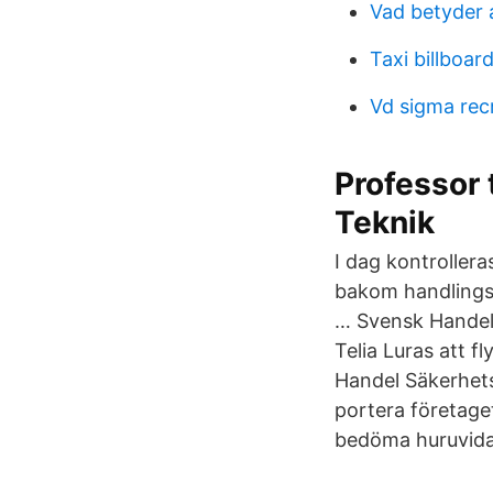
Vad betyder 
Taxi billboar
Vd sigma recr
Professor t
Teknik
I dag kontroller
bakom handlingspl
… Svensk Handel 
Telia Luras att f
Handel Säkerhets
portera företage
bedöma huruvida 