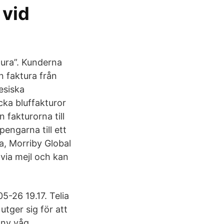
 vid
tura”. Kunderna
n faktura från
esiska
cka bluffakturor
n fakturorna till
pengarna till ett
a, Morriby Global
 via mejl och kan
05-26 19.17. Telia
tger sig för att
 ny våg.