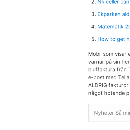
Nk celler can
Ekparken al
Matematik 2b
How to get n
Mobil som visar e
varnar på sin hem
bluffaktura från 
e-post med Telia 
ALDRIG fakturor t
något hotande på
Nyheter Så min