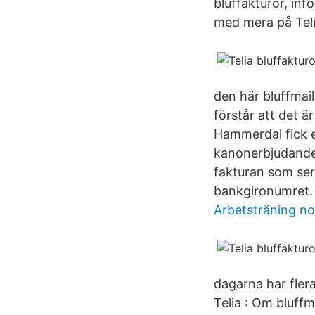
bluffakturor, inf
med mera på Tel
den här bluffmail
förstår att det 
Hammerdal fick e
kanonerbjudande:
fakturan som ser
bankgironumret.
Arbetsträning no
dagarna har flera
Telia : Om bluffm