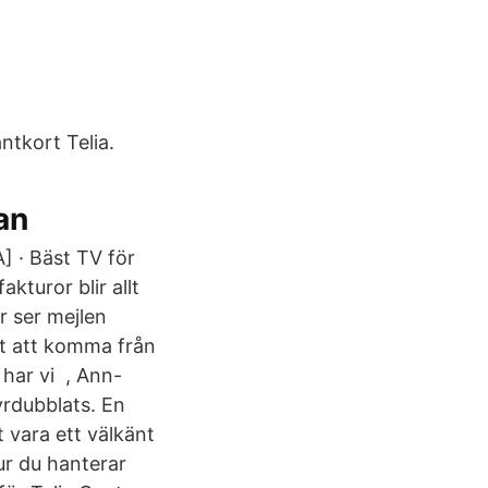
-
ntkort Telia.
an
] · Bäst TV för
akturor blir allt
r ser mejlen
ut att komma från
 har vi
, Ann-
yrdubblats. En
 vara ett välkänt
ur du hanterar