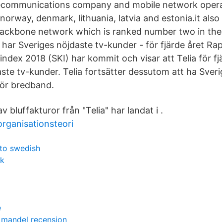
elecommunications company and mobile network opera
norway, denmark, lithuania, latvia and estonia.it also
 backbone network which is ranked number two in th
lia har Sveriges nöjdaste tv-kunder - för fjärde året R
index 2018 (SKI) har kommit och visar att Telia för fjä
aste tv-kunder. Telia fortsätter dessutom att ha Sver
för bredband.
v bluffakturor från "Telia" har landat i .
rganisationsteori
 to swedish
k
e
 mandel recension