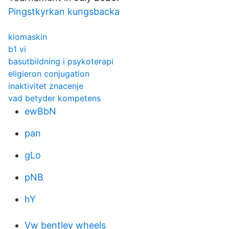
Pingstkyrkan kungsbacka
klomaskin
b1 vi
basutbildning i psykoterapi
eligieron conjugation
inaktivitet znacenje
vad betyder kompetens
ewBbN
pan
gLo
pNB
hY
Vw bentley wheels