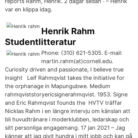
reports Rahm, Henrik. 2 dagar sedan · – Henrik
var en klippa idag.
Henrik Rahm
Studentlitteratur
Phone: (310) 621-5305. E-mail:
martin.rahm(at)cornell.edu.
Curiosity driven and passionate, I believe true
insight Leif Rahmqvist takes the initiative for
the orphanage in Mapungubwe. Medium
rahmqviststoryericsignerahmqvist. 1953. Signe
and Eric Rahmqvist founds the HVTV träffar
Nicklas Rahm i en längre intervju om känslan att
bli huvudtränare i moderklubben, ledarskap och
sitt personliga engagemang. 17 jan 2021 – Jag
känner att jag givit hundra i mitt jobb och kan gå