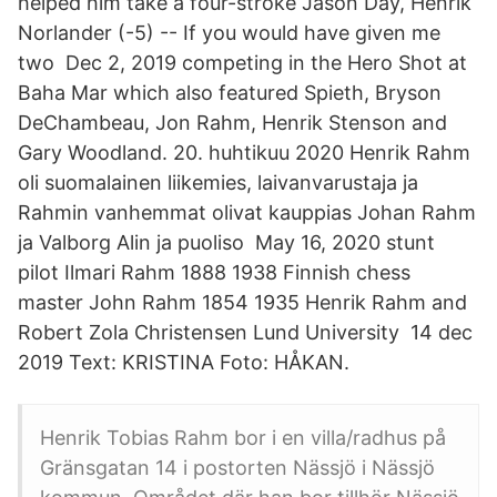
helped him take a four-stroke Jason Day, Henrik
Norlander (-5) -- If you would have given me
two Dec 2, 2019 competing in the Hero Shot at
Baha Mar which also featured Spieth, Bryson
DeChambeau, Jon Rahm, Henrik Stenson and
Gary Woodland. 20. huhtikuu 2020 Henrik Rahm
oli suomalainen liikemies, laivanvarustaja ja
Rahmin vanhemmat olivat kauppias Johan Rahm
ja Valborg Alin ja puoliso May 16, 2020 stunt
pilot Ilmari Rahm 1888 1938 Finnish chess
master John Rahm 1854 1935 Henrik Rahm and
Robert Zola Christensen Lund University 14 dec
2019 Text: KRISTINA Foto: HÅKAN.
Henrik Tobias Rahm bor i en villa/radhus på
Gränsgatan 14 i postorten Nässjö i Nässjö